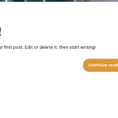
rk)
Pre University
uản trị Vận tải Biển và Chuỗi
 (Chuyên sâu)
!
first post. Edit or delete it, then start writing!
Continue read