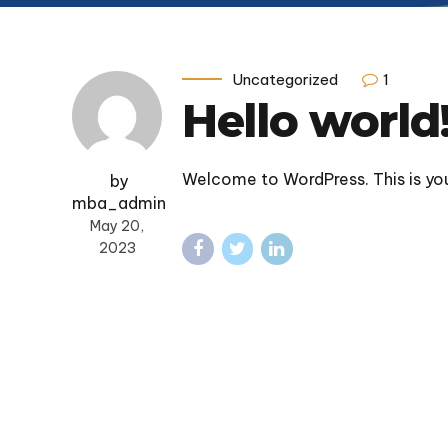
Coursewo
Tiến sĩ Q
cung ứng
Uncategorized
1
Hello world
Welcome to WordPress. This is your 
by
mba_admin
May 20,
2023