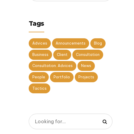
Tags
Advices
Announcements
Blog
Business
Client
Consultation
Consultation. Advices
News
People
Portfolio
Projects
Tactics