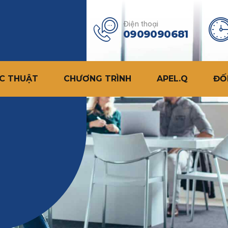
Điện thoại
0909090681
C THUẬT
CHƯƠNG TRÌNH
APEL.Q
ĐỐ
ịnh hướng công bố quốc tế
Schweizer Institut für
Hochschulbildung in Managemen
und Innovation (MI Swiss)
ogistics và Vận tải đa
hức
Tiến sĩ ứng dụng nghề nghiệp
Công nghệ Thông tin (By
)
Tiến sĩ Khoa học
ông nghệ thông tin (By
Chương trình Top-Up