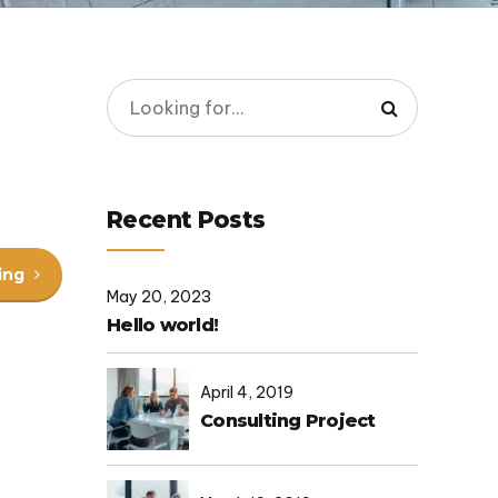
MasterHR Switzerland
Thạc sĩ Tâm lý
Tiến sĩ Tâm lý
Recent Posts
ing
May 20, 2023
Hello world!
April 4, 2019
Consulting Project