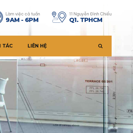
Làm việc cả tuần
11 Nguyễn Đình Chiểu
9AM - 6PM
Q1. TPHCM
I TÁC
LIÊN HỆ
MBA Swiss
t
DBA Swiss
Doctor of Education Swiss
Master Edu Switzerland
MasterTESOL